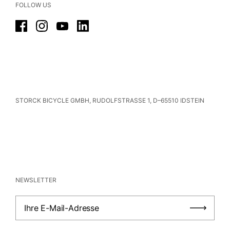
FOLLOW US
Facebook
Instagram
YouTube
LinkedIn
STORCK BICYCLE GMBH, RUDOLFSTRASSE 1, D–65510 IDSTEIN
NEWSLETTER
Ihre E-Mail-Adresse
Absch