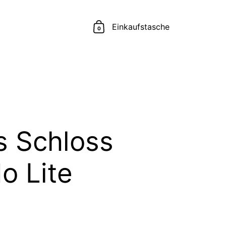
Einkaufstasche
0
s Schloss
o Lite
r Preis
Sale-Preis