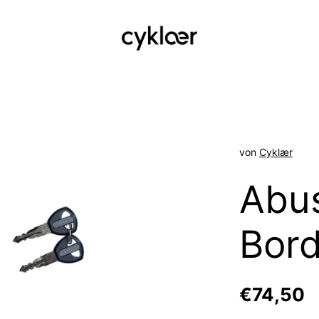
von
Cyklær
Abu
Bord
Reguläre
€74,50