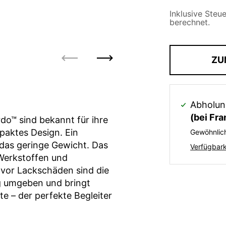
Inklusive Steu
berechnet.
ZU
Zurück
Weiter
Abholun
(bei Fra
rdo
™ sind bekannt für ihre
mpaktes Design. Ein
Gewöhnlich
 das geringe Gewicht. Das
Verfügbarke
Werkstoffen und
 vor Lackschäden sind die
g umgeben und bringt
ite – der perfekte Begleiter