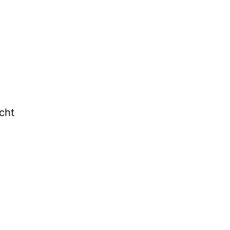
cht
z &
cy
g