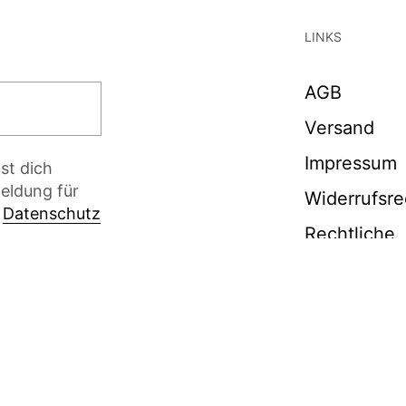
LINKS
AGB
Abschicken
Versand
Impressum
st dich
eldung für
Widerrufsre
r
Datenschutz
Rechtliche
Hinweise
Datenschut
Cookie Poli
FAQ
Bike Leasin