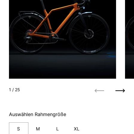
1
/ 25
Zurück
Weite
Auswählen Rahmengröße
S
M
L
XL