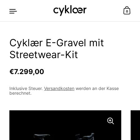
0
Cyklær E-Gravel mit
Zum Inhalt springen
Streetwear-Kit
Regulärer Preis
€7.299,00
Sale-Preis
Inklusive Steuer.
Versandkosten
werden an der Kasse
berechnet.