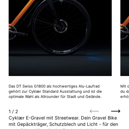
Das DT Swiss G1800 als hochwertiges Alu-Laufrad
Mit 
gehört zur Cyklær Standard Ausstattung und ist die
du d
optimale Wahl als Allrounder für Stadt und Gelände.
erhö
1
/
2
Zurück
Weite
Cyklær E-Gravel mit Streetwear. Dein Gravel Bike
mit Gepäckträger, Schutzblech und Licht - für den